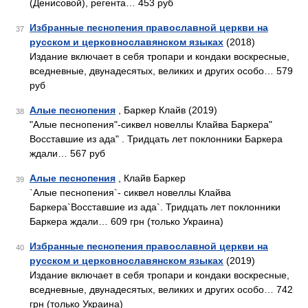
(Денисовой), регента… 453 руб
Избранные песнопения православной церкви на
37
русском и церковнославянском языках
(2018)
Издание включает в себя тропари и кондаки воскресные,
вседневные, двунадесятых, великих и других особо… 579
руб
Алые песнопения
, Баркер Клайв (2019)
38
"Алые песнопения"-сиквел новеллы Клайва Баркера"
Восставшие из ада" . Тридцать лет поклонники Баркера
ждали… 567 руб
Алые песнопения
, Клайв Баркер
39
`Алые песнопения`- сиквел новеллы Клайва
Баркера`Восставшие из ада`. Тридцать лет поклонники
Баркера ждали… 609 грн (только Украина)
Избранные песнопения православной церкви на
40
русском и церковнославянском языках
(2019)
Издание включает в себя тропари и кондаки воскресные,
вседневные, двунадесятых, великих и других особо… 742
грн (только Украина)