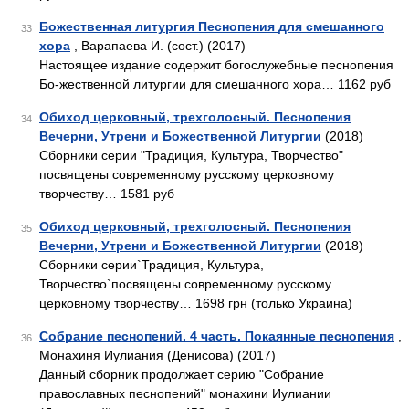
Божественная литургия Песнопения для смешанного
33
хора
, Варапаева И. (сост.) (2017)
Настоящее издание содержит богослужебные песнопения
Бо-жественной литургии для смешанного хора… 1162 руб
Обиход церковный, трехголосный. Песнопения
34
Вечерни, Утрени и Божественной Литургии
(2018)
Сборники серии "Традиция, Культура, Творчество"
посвящены современному русскому церковному
творчеству… 1581 руб
Обиход церковный, трехголосный. Песнопения
35
Вечерни, Утрени и Божественной Литургии
(2018)
Сборники серии`Традиция, Культура,
Творчество`посвящены современному русскому
церковному творчеству… 1698 грн (только Украина)
Собрание песнопений. 4 часть. Покаянные песнопения
,
36
Монахиня Иулиания (Денисова) (2017)
Данный сборник продолжает серию "Собрание
православных песнопений" монахини Иулиании