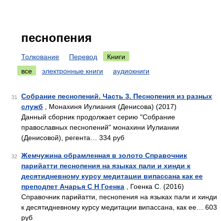
песнопения
Толкование
Перевод
Книги
все
электронные книги
аудиокниги
Собрание песнопений. Часть 3. Песнопения из разных
31
служб
, Монахиня Иулиания (Денисова) (2017)
Данный сборник продолжает серию "Собрание
православных песнопений" монахини Иулиании
(Денисовой), регента… 334 руб
Жемчужина обрамленная в золото Справочник
32
парийатти песнопения на языках пали и хинди к
десятидневному курсу медитации випассана как ее
преподпет Ачарья С Н Гоенка
, Гоенка С. (2016)
Справочник парийатти, песнопения на языках пали и хинди
к десятидневному курсу медитации випассана, как ее… 603
руб